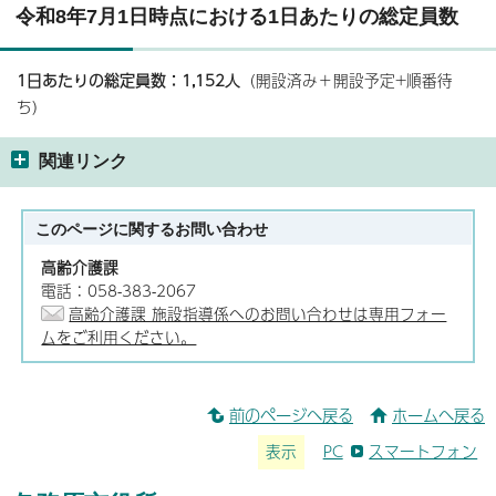
令和8年7月1日時点における1日あたりの総定員数
1日あたりの総定員数：1,152
人
（開設済み＋開設予定+順番待
ち）
関連リンク
このページに関する
お問い合わせ
高齢介護課
電話：058-383-2067
高齢介護課 施設指導係へのお問い合わせは専用フォー
ムをご利用ください。
前のページへ戻る
ホームへ戻る
表示
PC
スマートフォン