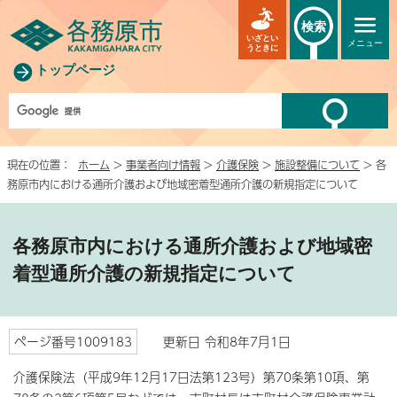
検索
いざとい
メニュー
うときに
トップページ
現在の位置：
ホーム
>
事業者向け情報
>
介護保険
>
施設整備について
> 各
務原市内における通所介護および地域密着型通所介護の新規指定について
各務原市内における通所介護および地域密
着型通所介護の新規指定について
ページ番号1009183
更新日 令和8年7月1日
介護保険法（平成9年12月17日法第123号）第70条第10項、第