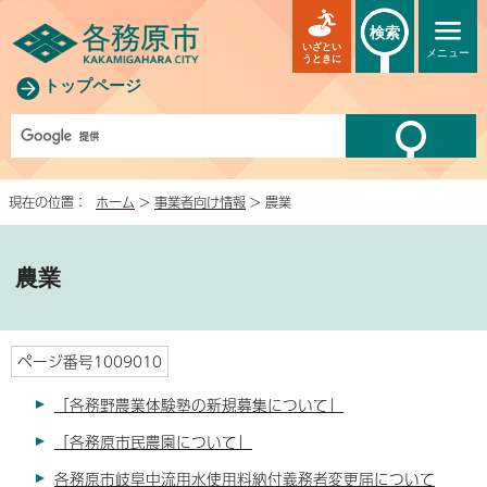
検索
いざとい
メニュー
うときに
トップページ
現在の位置：
ホーム
>
事業者向け情報
> 農業
農業
ページ番号1009010
「各務野農業体験塾の新規募集について」
「各務原市民農園について」
各務原市岐阜中流用水使用料納付義務者変更届について