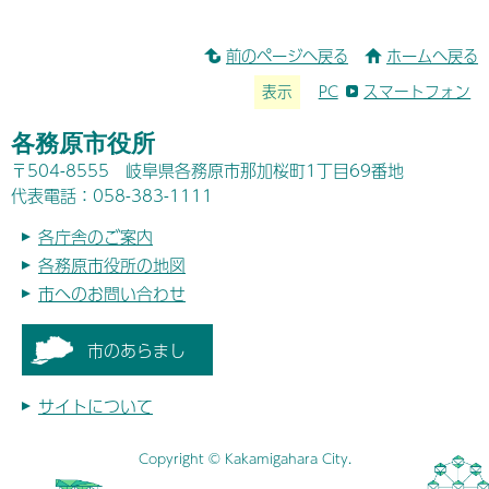
前のページへ戻る
ホームへ戻る
表示
PC
スマートフォン
各務原市役所
〒504-8555 岐阜県各務原市那加桜町1丁目69番地
代表電話：058-383-1111
各庁舎のご案内
各務原市役所の地図
市へのお問い合わせ
市のあらまし
サイトについて
Copyright © Kakamigahara City.