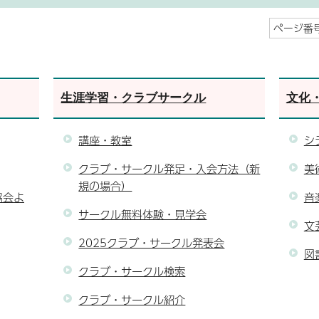
ページ番号
生涯学習・クラブサークル
文化
講座・教室
シ
クラブ・サークル発足・入会方法（新
美
規の場合）
協会よ
音
サークル無料体験・見学会
文
2025クラブ・サークル発表会
図
クラブ・サークル検索
クラブ・サークル紹介