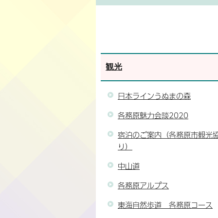
観光
日本ラインうぬまの森
各務原魅力会談2020
宿泊のご案内（各務原市観光
り）
中山道
各務原アルプス
東海自然歩道 各務原コース