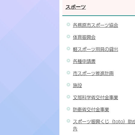
スポーツ
各務原市スポーツ協会
体育振興会
軽スポーツ用具の貸出
各種申請書
市スポーツ推進計画
施設
文部科学省交付金事業
防衛省交付金事業
スポーツ振興くじ（toto）助
告