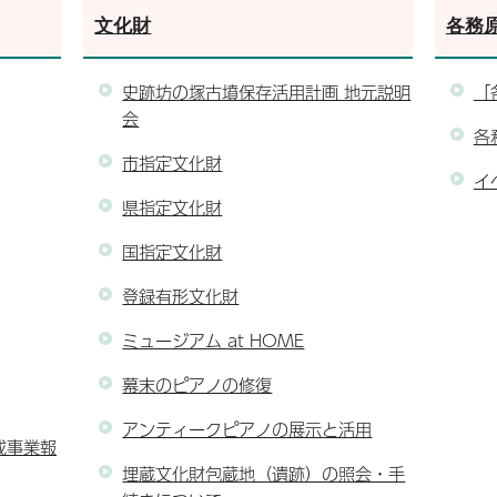
文化財
各務
史跡坊の塚古墳保存活用計画 地元説明
「
会
各
市指定文化財
イ
県指定文化財
国指定文化財
登録有形文化財
ミュージアム at HOME
幕末のピアノの修復
アンティークピアノの展示と活用
成事業報
埋蔵文化財包蔵地（遺跡）の照会・手