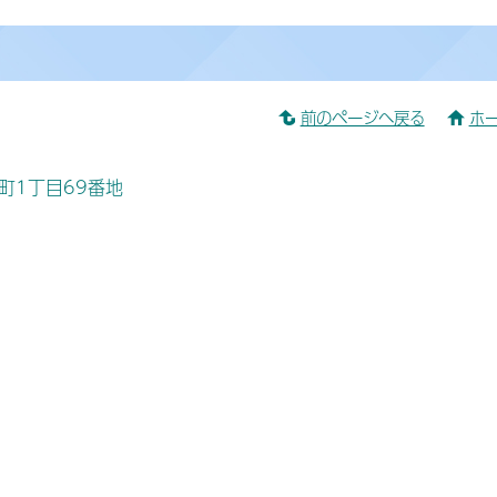
前のページへ戻る
ホ
桜町1丁目69番地