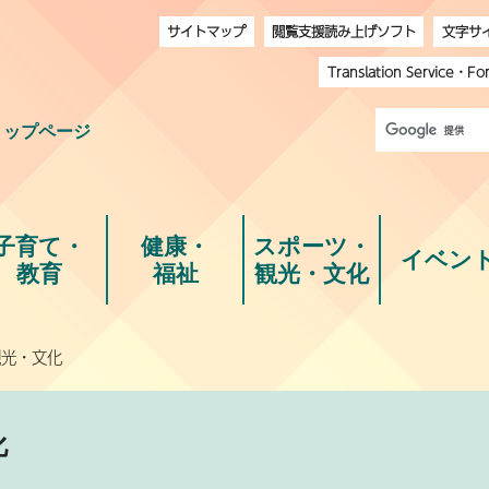
サイトマップ
閲覧支援読み上げソフト
文字サ
Translation Service
・
Fo
トップページ
子育て・
健康・
スポーツ・
イベン
教育
福祉
観光・文化
観光・文化
化