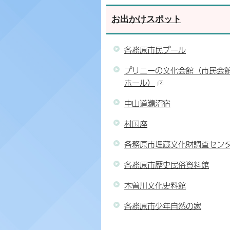
お出かけスポット
各務原市民プール
プリニーの文化会館（市民会
ホール）
中山道鵜沼宿
村国座
各務原市埋蔵文化財調査セン
各務原市歴史民俗資料館
木曽川文化史料館
各務原市少年自然の家