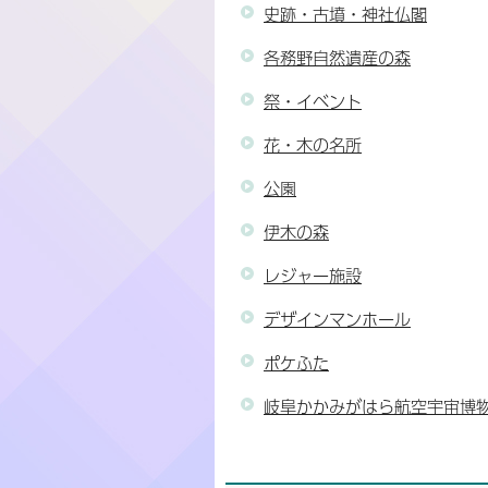
史跡・古墳・神社仏閣
各務野自然遺産の森
祭・イベント
花・木の名所
公園
伊木の森
レジャー施設
デザインマンホール
ポケふた
岐阜かかみがはら航空宇宙博