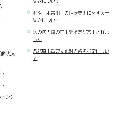
続きについて
の）
名勝「木曽川」の現状変更に関する手
）
続きについて
坊の塚古墳の国史跡指定が答申されま
した
各務原市重要文化財の新規指定につい
活動状況
て
ル
ル
るアンケ