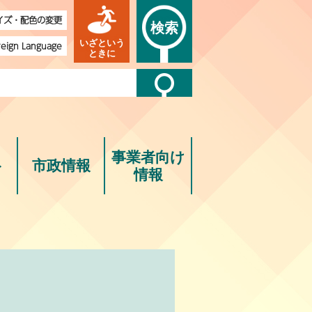
イズ・配色の変更
検索
いざという
reign Language
ときに
事業者向け
ト
市政情報
情報