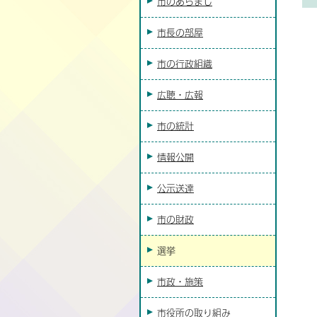
市のあらまし
市長の部屋
市の行政組織
広聴・広報
市の統計
情報公開
公示送達
市の財政
選挙
市政・施策
市役所の取り組み