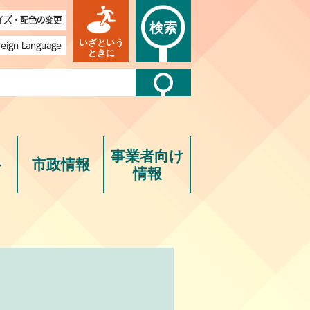
イズ・配色の変更
検索
いざという
reign Language
ときに
事業者向け
ト
市政情報
情報