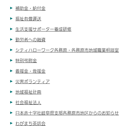
補助金・給付金
福祉有償運送
生活支援サポーター養成研修
勤労者への融資
シティハローワーク各務原・各務原市地域職業相談室
特別弔慰金
義援金・救援金
災害ボランティア
地域福祉計画
社会福祉法人
日本赤十字社岐阜県支部各務原市地区からのお知らせ
わがまち茶話会