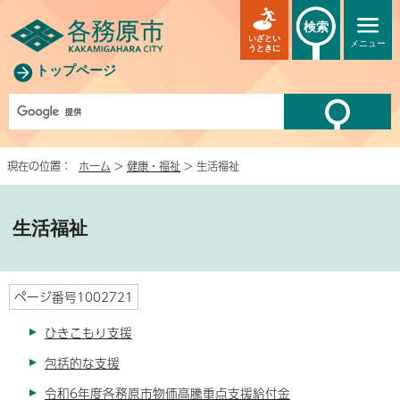
検索
いざとい
メニュー
うときに
トップページ
現在の位置：
ホーム
>
健康・福祉
> 生活福祉
生活福祉
ページ番号1002721
ひきこもり支援
包括的な支援
令和6年度各務原市物価高騰重点支援給付金