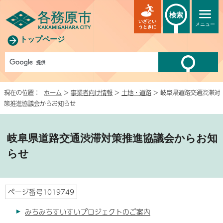
検索
いざとい
メニュー
うときに
トップページ
現在の位置：
ホーム
>
事業者向け情報
>
土地・道路
> 岐阜県道路交通渋滞対
策推進協議会からお知らせ
岐阜県道路交通渋滞対策推進協議会からお知
らせ
ページ番号1019749
みちみちすいすいプロジェクトのご案内