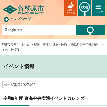
検索
いざとい
メニュー
うときに
トップページ
現在の位置：
ホーム
>
健康・福祉
>
健康・医療
>
新たな東海中央病院へ
>
イベント情報
イベント情報
ページ番号1027409
令和8年度 東海中央病院イベントカレンダー