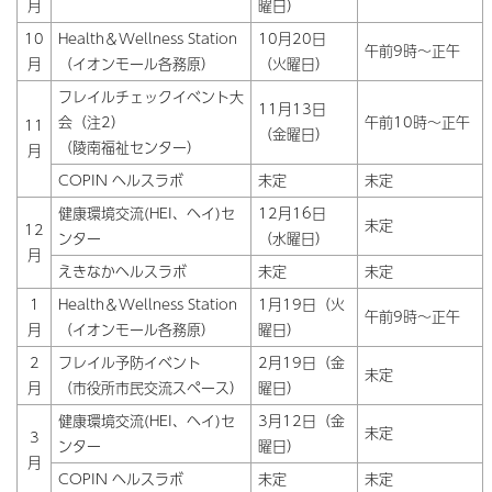
月
曜日）
10
Health＆Wellness Station
10月20日
午前9時～正午
月
（イオンモール各務原）
（火曜日）
フレイルチェックイベント大
11月13日
会（注2）
午前10時～正午
11
（金曜日）
（陵南福祉センター）
月
COPIN ヘルスラボ
未定
未定
健康環境交流(HEI、ヘイ)セ
12月16日
未定
12
ンター
（水曜日）
月
えきなかヘルスラボ
未定
未定
1
Health＆Wellness Station
1月19日（火
午前9時～正午
月
（イオンモール各務原）
曜日）
2
フレイル予防イベント
2月19日（金
未定
月
（市役所市民交流スペース）
曜日）
健康環境交流(HEI、ヘイ)セ
3月12日（金
未定
3
ンター
曜日）
月
COPIN ヘルスラボ
未定
未定