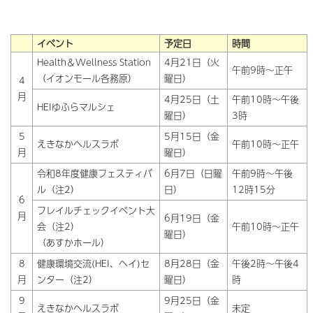
イベント
予定日
時間
Health＆Wellness Station
4月21日（火
午前9時～正午
（イオンモール各務原）
曜日）
4
月
4月25日（土
午前10時～午後
HEIゆふらマルシェ
曜日）
3時
5
5月15日（金
えきなかヘルスラボ
午前10時～正午
月
曜日）
令和8年度健康フェスティバ
6月7日（日曜
午前9時～午後
ル（注2）
日）
12時15分
6
フレイルチェックイベント大
月
6月19日（金
会（注2）
午前10時～正午
曜日）
（あすかホール）
8
健康環境交流(HEI、ヘイ)セ
8月28日（金
午後2時～午後4
月
ンター（注2）
曜日）
時
9
9月25日（金
えきなかヘルスラボ
未定