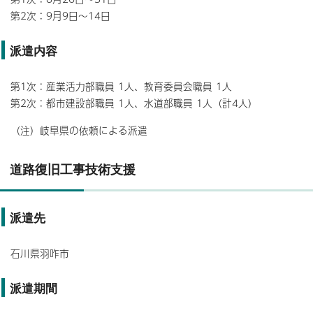
第2次：9月9日～14日
派遣内容
第1次：産業活力部職員 1人、教育委員会職員 1人
第2次：都市建設部職員 1人、水道部職員 1人（計4人）
（注）岐阜県の依頼による派遣
道路復旧工事技術支援
派遣先
石川県羽咋市
派遣期間