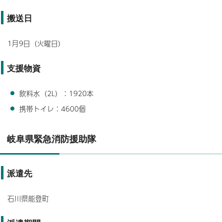
搬送日
1月9日（火曜日）
支援物資
飲料水（2L）：1920本
携帯トイレ：4600個
岐阜県緊急消防援助隊
派遣先
石川県能登町