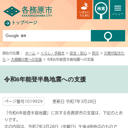
検索
いざとい
メニュー
うときに
トップページ
現在の位置：
ホーム
>
くらし・手続き
>
安全・安心
>
防災
>
災害が起きた
ら
>
大規模災害への支援
> 令和6年能登半島地震への支援
令和6年能登半島地震への支援
ページ番号1019929
更新日 令和7年3月28日
「令和6年能登半島地震」に対する各務原市の支援は、下記のとお
りです。
次の内容は、令和7年3月28日（金曜日）午後4時時点のもので