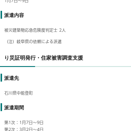
1月7日～9日
派遣内容
被災建築物応急危険度判定士 2人
（注）岐阜県の依頼による派遣
り災証明発行・住家被害調査支援
派遣先
石川県中能登町
派遣期間
第1次：1月7日～9日
第2次：3月2日～4日