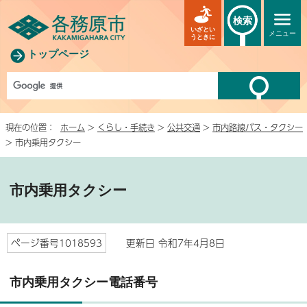
検索
いざとい
メニュー
うときに
トップページ
現在の位置：
ホーム
>
くらし・手続き
>
公共交通
>
市内路線バス・タクシー
> 市内乗用タクシー
市内乗用タクシー
ページ番号1018593
更新日 令和7年4月8日
市内乗用タクシー電話番号