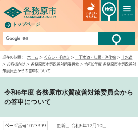
検索
いざとい
メニュー
うときに
トップページ
現在の位置：
ホーム
>
くらし・手続き
>
上下水道・し尿・浄化槽
>
上水道
>
お客様向け
>
各務原市水質改善対策委員会
> 令和6年度 各務原市水質改善対
策委員会からの答申について
令和6年度 各務原市水質改善対策委員会から
の答申について
ページ番号1023399
更新日 令和6年12月10日