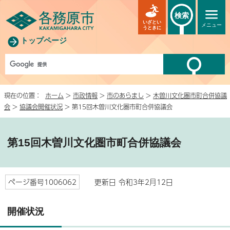
検索
いざとい
メニュー
うときに
トップページ
現在の位置：
ホーム
>
市政情報
>
市のあらまし
>
木曽川文化圏市町合併協議
会
>
協議会開催状況
> 第15回木曽川文化圏市町合併協議会
第15回木曽川文化圏市町合併協議会
ページ番号1006062
更新日 令和3年2月12日
開催状況