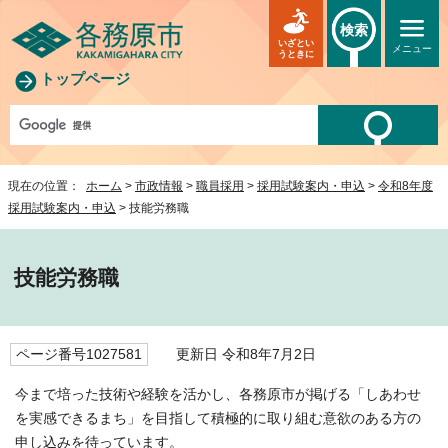
検索
いざとい
メニュー
うときに
トップページ
現在の位置：
ホーム
>
市政情報
>
職員採用
>
採用試験案内・申込
>
令和8年度
採用試験案内・申込
> 技能労務職
技能労務職
ページ番号1027581
更新日 令和8年7月2日
今まで培った技術や経験を活かし、各務原市が掲げる「しあわせ
を実感できるまち」を目指して積極的に取り組む意欲のある方の
申し込みを待っています。