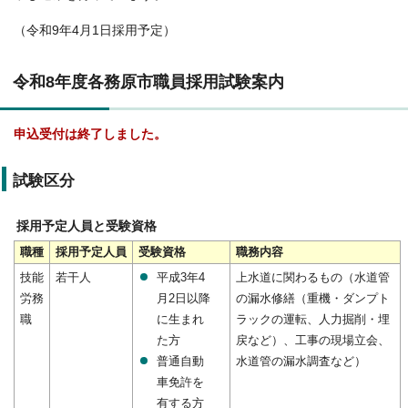
（令和9年4月1日採用予定）
令和8年度各務原市職員採用試験案内
申込受付は終了しました。
試験区分
採用予定人員と受験資格
職種
採用予定人員
受験資格
職務内容
技能
若干人
平成3年4
上水道に関わるもの（水道管
労務
月2日以降
の漏水修繕（重機・ダンプト
職
に生まれ
ラックの運転、人力掘削・埋
た方
戻など）、工事の現場立会、
普通自動
水道管の漏水調査など）
車免許を
有する方