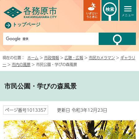
検索
いざとい
メニュー
うときに
トップページ
現在の位置：
ホーム
>
市政情報
>
広聴・広報
>
市民カメラマン
>
ギャラリ
ー
>
市内の風景
> 市民公園・学びの森風景
市民公園・学びの森風景
ページ番号1013357
更新日 令和3年12月23日