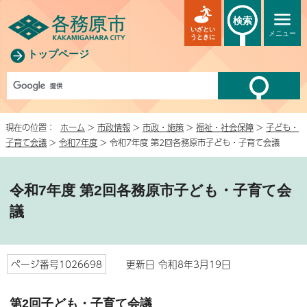
検索
いざとい
メニュー
うときに
トップページ
現在の位置：
ホーム
>
市政情報
>
市政・施策
>
福祉・社会保障
>
子ども・
子育て会議
>
令和7年度
> 令和7年度 第2回各務原市子ども・子育て会議
令和7年度 第2回各務原市子ども・子育て会
議
ページ番号1026698
更新日 令和8年3月19日
第2回子ども・子育て会議