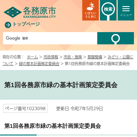
検索
いざとい
メニュー
うときに
トップページ
現在の位置：
ホーム
>
市政情報
>
市政・施策
>
基盤整備
>
みどり・公園に
ついて
>
緑の基本計画策定委員会
> 第1回各務原市緑の基本計画策定委員会
第1回各務原市緑の基本計画策定委員会
ページ番号1023098
更新日 令和7年5月29日
第1回各務原市緑の基本計画策定委員会