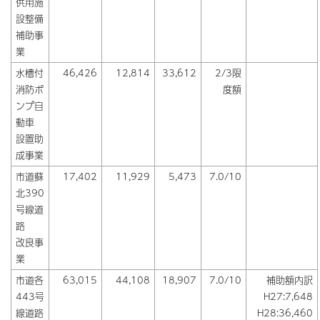
供用施
設整備
補助事
業
水槽付
46,426
12,814
33,612
2/3限
消防ポ
度額
ンプ自
動車
設置助
成事業
市道蘇
17,402
11,929
5,473
7.0/10
北390
号線道
路
改良事
業
市道各
63,015
44,108
18,907
7.0/10
補助額内訳
443号
H27:7,648
線道路
H28:36,460