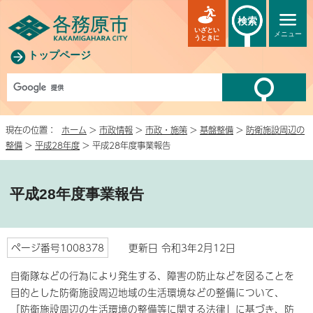
検索
いざとい
メニュー
うときに
トップページ
現在の位置：
ホーム
>
市政情報
>
市政・施策
>
基盤整備
>
防衛施設周辺の
整備
>
平成28年度
> 平成28年度事業報告
平成28年度事業報告
ページ番号1008378
更新日 令和3年2月12日
自衛隊などの行為により発生する、障害の防止などを図ることを
目的とした防衛施設周辺地域の生活環境などの整備について、
「防衛施設周辺の生活環境の整備等に関する法律」に基づき、防