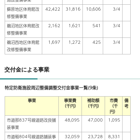
蘇原地区体育館改
42,422
31,816
10,606
3/4
修整備事業
鵜沼地区体育館改
2,162
1,621
541
3/4
修整備事業
鵜沼西地区体育館
1,697
1,272
425
3/4
改修整備事業
交付金による事業
特定防衛施設周辺整備調整交付金事業一覧(9条)
事業
事業費
補助額
市費
備
（千円）
（千円）
（千
考
円）
市道那837号線道路改良舗
48,095
47,000
1,095
装事業
市道稲804号線道路舗装事
32,059
23,728
8,331