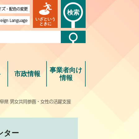
イズ・配色の変更
検索
いざという
reign Language
ときに
事業者向け
ト
市政情報
情報
岐阜県 男女共同参画・女性の活躍支援
ンター