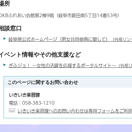
場所
OKBふれあい会館第2棟9階（岐阜市薮田南5丁目14番53号）
相談窓口
岐阜県公式ホームページ（男女共同参画に関して）
（外部リン
イベント情報やその他支援など
ぎふジョ！ 〜女性の活躍を応援するポータルサイト〜
（外部
このページに関する
お問い合わせ
いきいき楽習課
電話：058-383-1210
いきいき楽習課へのお問い合わせは専用フォームをご利