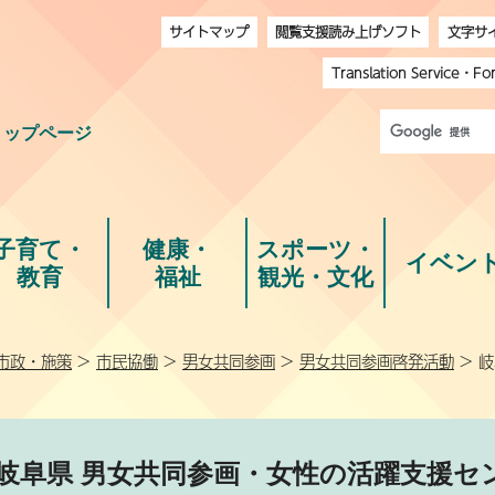
サイトマップ
閲覧支援読み上げソフト
文字サ
Translation Service
・
Fo
トップページ
子育て・
健康・
スポーツ・
イベン
教育
福祉
観光・文化
市政・施策
>
市民協働
>
男女共同参画
>
男女共同参画啓発活動
> 
岐阜県 男女共同参画・女性の活躍支援セ