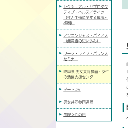
セクシュアル・リプロダク
ティブ・ヘルス／ライツ
（性と生殖に関する健康と
権利）
アンコンシャス・バイアス
（無意識の思い込み）
ワーク・ライフ・バランス
セミナー
岐阜県 男女共同参画・女性
の活躍支援センター
デートDV
男女共同参画週間
国際女性の日