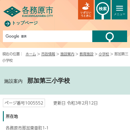
検索
いざとい
メニュー
うときに
トップページ
現在の位置：
ホーム
>
市政情報
>
施設案内
>
教育施設
>
小学校
> 那加第三
小学校
那加第三小学校
施設案内
ページ番号1005552
更新日 令和3年2月12日
所在地
各務原市那加東亜町1-1