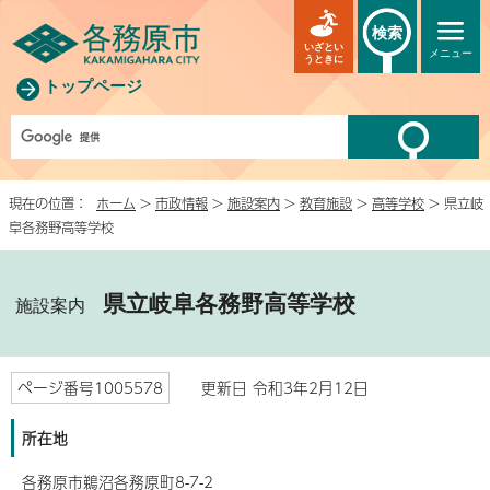
検索
いざとい
メニュー
うときに
トップページ
現在の位置：
ホーム
>
市政情報
>
施設案内
>
教育施設
>
高等学校
> 県立岐
阜各務野高等学校
県立岐阜各務野高等学校
施設案内
ページ番号1005578
更新日 令和3年2月12日
所在地
各務原市鵜沼各務原町8-7-2