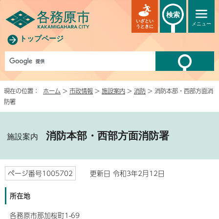
検索
いざとい
メニュー
うときに
トップページ
現在の位置：
ホーム
>
市政情報
>
施設案内
>
消防
> 消防本部・西部方面消
防署
消防本部・西部方面消防署
施設案内
ページ番号1005702
更新日 令和3年2月12日
所在地
各務原市那加桜町1-69