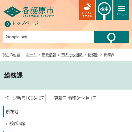
検索
いざとい
メニュー
うときに
トップページ
現在の位置：
ホーム
>
市政情報
>
市の行政組織
>
総務部
> 総務課
総務課
ページ番号1006467
更新日 令和8年4月1日
所在地
市役所3階