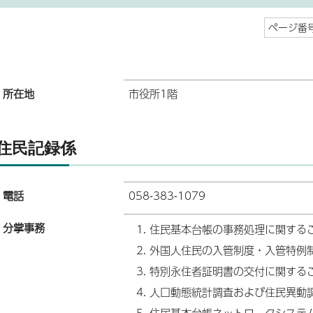
ページ番号
所在地
市役所1階
住民記録係
電話
058-383-1079
分掌事務
住民基本台帳の事務処理に関する
外国人住民の入管制度・入管特例
特別永住者証明書の交付に関する
人口動態統計調査および住民異動
住民基本台帳ネットワークシステ