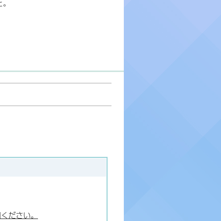
と。
。
。
用ください。