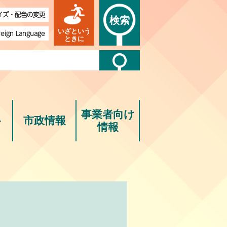
イズ・配色の変更
検索
いざという
reign Language
ときに
事業者向け
ト
市政情報
情報