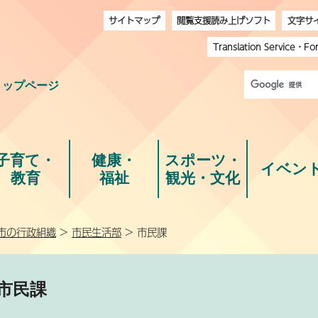
サイトマップ
閲覧支援読み上げソフト
文字サ
Translation Service
・
Fo
トップページ
子育て・
健康・
スポーツ・
イベン
教育
福祉
観光・文化
市の行政組織
>
市民生活部
> 市民課
市民課