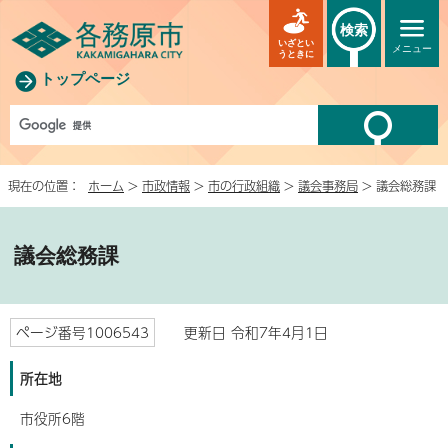
検索
いざとい
メニュー
うときに
トップページ
現在の位置：
ホーム
>
市政情報
>
市の行政組織
>
議会事務局
> 議会総務課
議会総務課
ページ番号1006543
更新日 令和7年4月1日
所在地
市役所6階