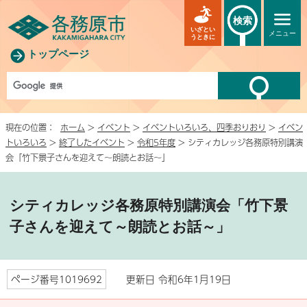
検索
いざとい
メニュー
うときに
トップページ
現在の位置：
ホーム
>
イベント
>
イベントいろいろ、四季おりおり
>
イベン
トいろいろ
>
終了したイベント
>
令和5年度
> シティカレッジ各務原特別講演
会「竹下景子さんを迎えて～朗読とお話～」
シティカレッジ各務原特別講演会「竹下景
子さんを迎えて～朗読とお話～」
ページ番号1019692
更新日 令和6年1月19日