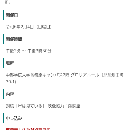
す。
開催日
令和6年2月4日（日曜日）
開催時間
午後2時 ～ 午後3時30分
場所
中部学院大学各務原キャンパス2階 グロリアホール（那加甥田町
30-1）
内容
朗読「星は見ている」 映像協力：朗読座
申し込み
事前申し込みが必要です。