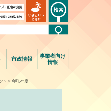
イズ・配色の変更
検索
いざという
reign Language
ときに
事業者向け
ト
市政情報
情報
ント
> 令和5年度