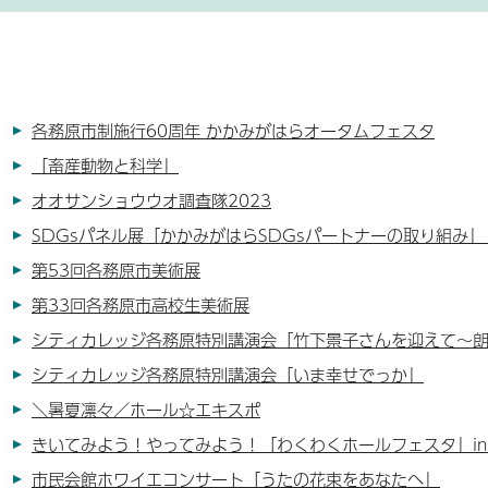
各務原市制施行60周年 かかみがはらオータムフェスタ
「畜産動物と科学」
オオサンショウウオ調査隊2023
SDGsパネル展「かかみがはらSDGsパートナーの取り組み
第53回各務原市美術展
第33回各務原市高校生美術展
シティカレッジ各務原特別講演会「竹下景子さんを迎えて～
シティカレッジ各務原特別講演会「いま幸せでっか」
＼暑夏凛々／ホール☆エキスポ
きいてみよう！やってみよう！「わくわくホールフェスタ」i
市民会館ホワイエコンサート「うたの花束をあなたへ」