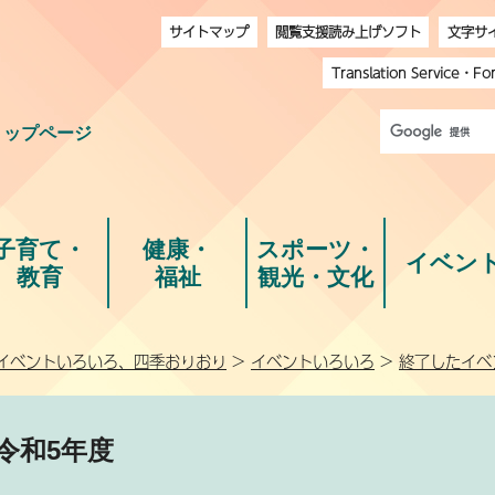
サイトマップ
閲覧支援読み上げソフト
文字サ
Translation Service
・
Fo
トップページ
子育て・
健康・
スポーツ・
イベン
教育
福祉
観光・文化
イベントいろいろ、四季おりおり
>
イベントいろいろ
>
終了したイベ
令和5年度