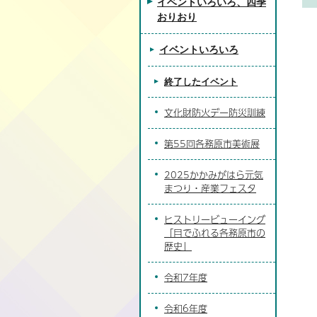
イベントいろいろ、四季
おりおり
イベントいろいろ
終了したイベント
文化財防火デー防災訓練
第55回各務原市美術展
2025かかみがはら元気
まつり・産業フェスタ
ヒストリービューイング
「目でふれる各務原市の
歴史」
令和7年度
令和6年度