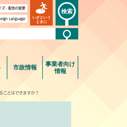
イズ・配色の変更
検索
いざという
reign Language
ときに
事業者向け
ト
市政情報
情報
ることはできますか？