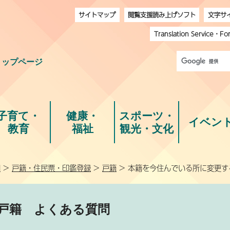
サイトマップ
閲覧支援読み上げソフト
文字サ
Translation Service
・
Fo
トップページ
子育て・
健康・
スポーツ・
イベン
教育
福祉
観光・文化
問
>
戸籍・住民票・印鑑登録
>
戸籍
> 本籍を今住んでいる所に変更す
戸籍
よくある質問