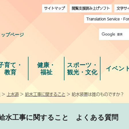
サイトマップ
閲覧支援読み上げソフト
文字サ
Translation Service
・
Fo
トップページ
子育て・
健康・
スポーツ・
イベン
教育
福祉
観光・文化
問
>
上水道
>
給水工事に関すること
> 給水装置は誰のものですか？
給水工事に関すること
よくある質問