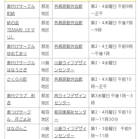
着付けサークル
那加
各務原勤労会館
第2・4金曜日 午前9時
和結
地区
～正午
結の会
那加
各務原勤労会館
第2・4木曜日 午後7時
TEMARI（テマ
地区
～9時
リ）
着付けサークル
那加
各務原勤労会館
第2・4土曜日 午前9時
ゆめてまり
地区
～午後1時
着付けサークル
川島
川島ライフデザイ
第2・4水曜日
はなうさぎ
地区
ンセンター
さくら小町
那加
各務原勤労会館
第2・4火曜日 午前10
地区
時～正午
着付クラブ 和
那加
西ライフデザイン
第3水曜日 午後1時～3
衣
地区
センター
時
着つけサーク
稲羽
稲羽東福祉センタ
第2・4月曜日 午前10
ル 花ごよみ
地区
ー
時～11時30分
はなぶんこ
川島
川島ライフデザイ
第1・3金曜日 午前9
地区
ンセンター
時～11時