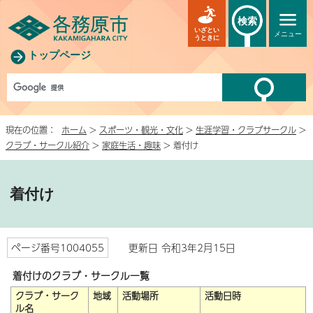
検索
いざとい
メニュー
うときに
トップページ
現在の位置：
ホーム
>
スポーツ・観光・文化
>
生涯学習・クラブサークル
>
クラブ・サークル紹介
>
家庭生活・趣味
> 着付け
着付け
ページ番号1004055
更新日 令和3年2月15日
着付けのクラブ・サークル一覧
クラブ・サーク
地域
活動場所
活動日時
ル名