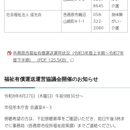
8645
介護
社会福祉法人 成光会
各務原市鵜沼
058-
身体障
山崎町4-1-1
322-
がい・
2080
介護
各務原市福祉有償運送運営状況（令和3年度上半期～令和7年
度下半期） （PDF 125.5KB）
福祉有償運送運営協議会開催のお知らせ
令和8年8月27日（木曜日）午前9時30分～
市役所本庁舎 会議室4－3
傍聴希望の方は、下記傍聴基準をご確認いただき、前日午後3時ま
でに事務局（各務原市役所福祉政策課）までご連絡ください。