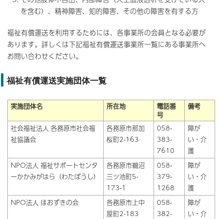
を含む）、精神障害、知的障害、その他の障害を有する方
福祉有償運送を利用するためには、各事業所の会員となる必要が
あります。詳しくは下記福祉有償運送事業所一覧にある事業所へ
お問い合わせください。
福祉有償運送実施団体一覧
実施団体名
所在地
電話番
備考
号
社会福祉法人 各務原市社会福
各務原市那加
058-
障が
祉協議会
桜町2-163
383-
い・介
7610
護
NPO法人 福祉サポートセンタ
各務原市鵜沼
058-
障が
ーかかみがはら（わたぼうし）
三ツ池町5-
379-
い・介
173-1
1268
護
NPO法人 ほおずきの会
各務原市上中
058-
障が
屋町2-183
382-
い・介