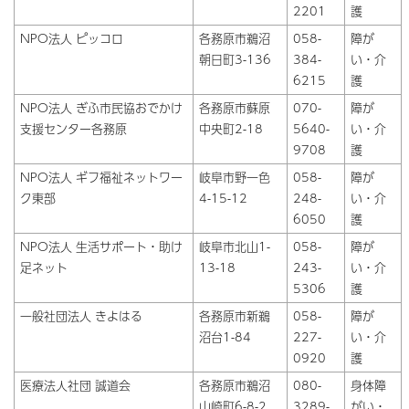
2201
護
NPO法人 ピッコロ
各務原市鵜沼
058-
障が
朝日町3-136
384-
い・介
6215
護
NPO法人 ぎふ市民協おでかけ
各務原市蘇原
070-
障が
支援センター各務原
中央町2-18
5640-
い・介
9708
護
NPO法人 ギフ福祉ネットワー
岐阜市野一色
058-
障が
ク東部
4-15-12
248-
い・介
6050
護
NPO法人 生活サポート・助け
岐阜市北山1-
058-
障が
足ネット
13-18
243-
い・介
5306
護
一般社団法人 きよはる
各務原市新鵜
058-
障が
沼台1-84
227-
い・介
0920
護
医療法人社団 誠道会
各務原市鵜沼
080-
身体障
山崎町6-8-2
3289-
がい・