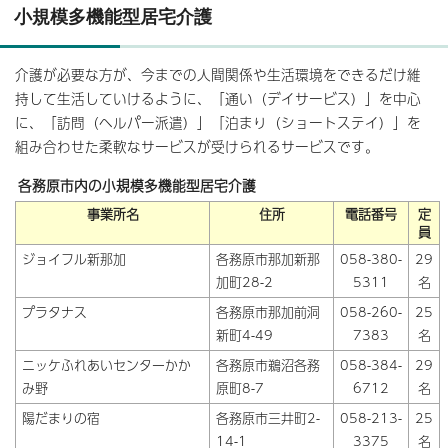
小規模多機能型居宅介護
介護が必要な方が、今までの人間関係や生活環境をできるだけ維
持して生活していけるように、「通い（デイサービス）」を中心
に、「訪問（ヘルパー派遣）」「泊まり（ショートステイ）」を
組み合わせた柔軟なサービスが受けられるサービスです。
各務原市内の小規模多機能型居宅介護
事業所名
住所
電話番号
定
員
ジョイフル新那加
各務原市那加新那
058-380-
29
加町28-2
5311
名
プラタナス
各務原市那加前洞
058-260-
25
新町4-49
7383
名
ニッケふれあいセンターかか
各務原市鵜沼各務
058-384-
29
み野
原町8-7
6712
名
陽だまりの宿
各務原市三井町2-
058-213-
25
14-1
3375
名