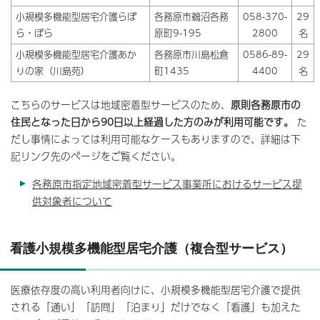
小規模多機能型居宅介護らぽ
各務原市鵜沼各務
058-370-
29
ら・ぽら
原町9-195
2800
名
小規模多機能型居宅介護あか
各務原市川島松倉
0586-89-
29
りの家（川島苑）
町1435
4400
名
こちらのサービスは地域密着型サービスのため、
原則各務原市の
住民となった日から90日以上経過した方のみが利用可能です。
た
だし事情によっては利用可能なケースもありますので、詳細は下
記リンク先のページをご覧ください。
各務原市指定地域密着型サービス事業所におけるサービス提
供対象者について
看護小規模多機能型居宅介護（複合型サービス）
医療依存度の高い利用者向けに、小規模多機能型居宅介護で提供
される「通い」「訪問」「泊まり」だけでなく「看護」も加えた