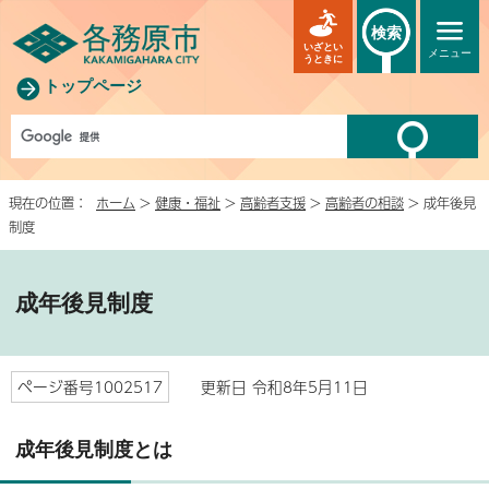
検索
いざとい
メニュー
うときに
トップページ
現在の位置：
ホーム
>
健康・福祉
>
高齢者支援
>
高齢者の相談
> 成年後見
制度
成年後見制度
ページ番号1002517
更新日 令和8年5月11日
成年後見制度とは