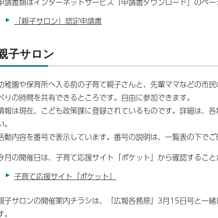
申請書類はインターネットサービス「申請書ダウンロード」のペー
「親子サロン」認定申請書
親子サロン
幼稚園や保育所へ入る前の子育て親子さんと、先輩ママなどの市民
べりの時間を共有できるところです。自由に参加できます。
情報は現在、こども政策課に登録されているものです。詳細は、各
い。
活動内容を番号で表示しています。番号の説明は、一覧表の下でご
今月の開催日は、子育て応援サイト「ポケット」から確認すること
子育て応援サイト「ポケット」
親子サロンの開催案内チラシは、「広報各務原」3月15日号と一
す。