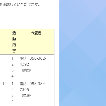
らも確認していただけます。
活
代表者
動
内
容
1
電話：058-382-
2
4392
3
（冨岡）
4
ィセ
1
電話：058-384-
2
7365
3
（廣瀬）
4