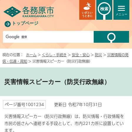
検索
いざとい
メニュー
うときに
トップページ
現在の位置：
ホーム
>
くらし・手続き
>
安全・安心
>
防災
>
災害情報の発
信・伝達・周知
> 災害情報スピーカー（防災行政無線）
災害情報スピーカー（防災行政無線）
ページ番号1001234
更新日 令和7年10月31日
災害情報スピーカー（防災行政無線）は、防災情報・行政情報を
市民の皆さんへ連絡する手段として、市内221カ所に設置してい
ます。