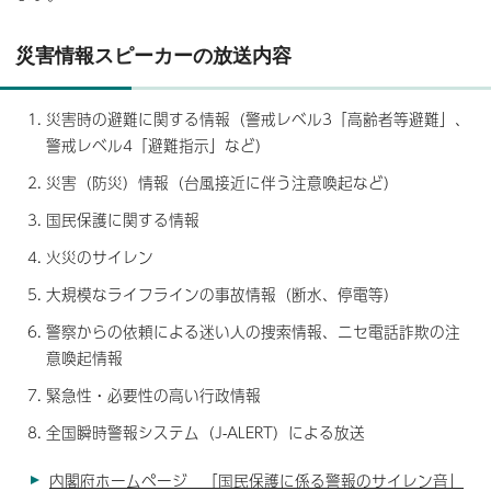
災害情報スピーカーの放送内容
災害時の避難に関する情報（警戒レベル3「高齢者等避難」、
警戒レベル4「避難指示」など）
災害（防災）情報（台風接近に伴う注意喚起など）
国民保護に関する情報
火災のサイレン
大規模なライフラインの事故情報（断水、停電等）
警察からの依頼による迷い人の捜索情報、ニセ電話詐欺の注
意喚起情報
緊急性・必要性の高い行政情報
全国瞬時警報システム（J-ALERT）による放送
内閣府ホームページ 「国民保護に係る警報のサイレン音」