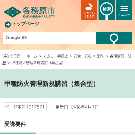
検索
いざとい
メニュー
うときに
トップページ
現在の位置：
ホーム
>
くらし・手続き
>
安全・安心
>
消防
>
各種講習・試
験
> 甲種防火管理新規講習（集合型）
甲種防火管理新規講習（集合型）
ページ番号1017571
更新日 令和8年4月1日
受講要件