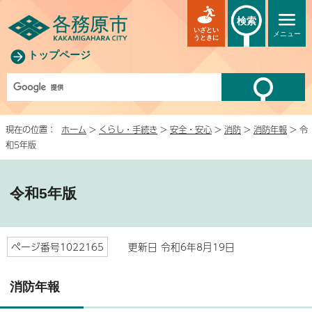
検索
いざとい
メニュー
うときに
トップページ
現在の位置：
ホーム
>
くらし・手続き
>
安全・安心
>
消防
>
消防年報
> 令
和5年版
令和5年版
ページ番号1022165
更新日 令和6年8月19日
消防年報