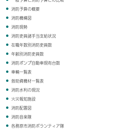
消防予算の概要
消防機構図
消防現勢
消防吏員諸手当支給状況
在職年数別消防吏員数
年齢別消防吏員数
消防ポンプ自動車現有台数
車輌一覧表
救助資機材一覧表
消防水利の現況
火災報知施設
消防配置図
消防音楽隊
各務原市消防ボランティア隊