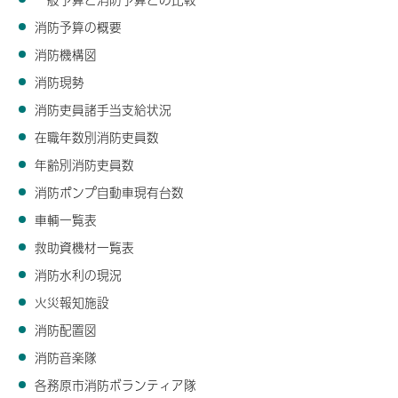
消防予算の概要
消防機構図
消防現勢
消防吏員諸手当支給状況
在職年数別消防吏員数
年齢別消防吏員数
消防ポンプ自動車現有台数
車輌一覧表
救助資機材一覧表
消防水利の現況
火災報知施設
消防配置図
消防音楽隊
各務原市消防ボランティア隊