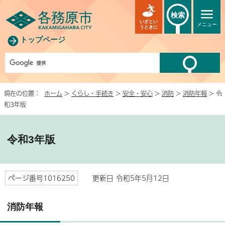
検索
いざとい
メニュー
うときに
トップページ
現在の位置：
ホーム
>
くらし・手続き
>
安全・安心
>
消防
>
消防年報
> 令
和3年版
令和3年版
ページ番号1016250
更新日 令和5年5月12日
消防年報