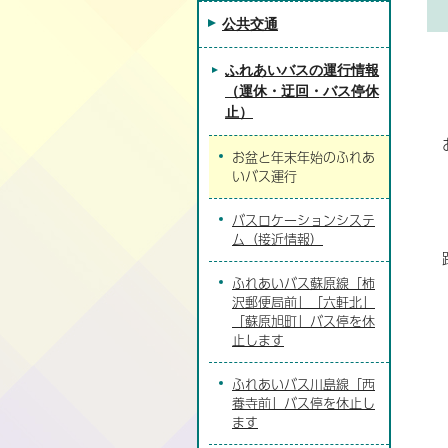
公共交通
ふれあいバスの運行情報
（運休・迂回・バス停休
止）
お盆と年末年始のふれあ
いバス運行
バスロケーションシステ
ム（接近情報）
ふれあいバス蘇原線「柿
沢郵便局前」「六軒北」
「蘇原旭町」バス停を休
止します
ふれあいバス川島線「西
養寺前」バス停を休止し
ます