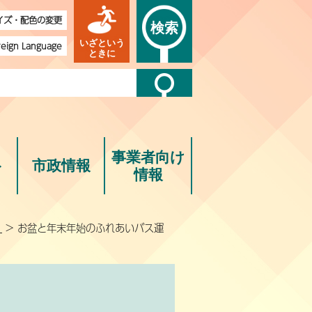
イズ・配色の変更
検索
いざという
reign Language
ときに
事業者向け
ト
市政情報
情報
）
> お盆と年末年始のふれあいバス運