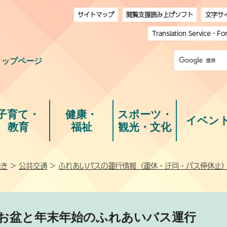
サイトマップ
閲覧支援読み上げソフト
文字サ
Translation Service
・
Fo
トップページ
子育て・
健康・
スポーツ・
イベン
教育
福祉
観光・文化
続き
>
公共交通
>
ふれあいバスの運行情報（運休・迂回・バス停休止
お盆と年末年始のふれあいバス運行