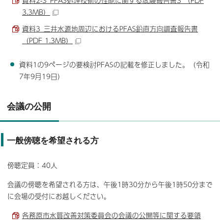
資料2-3_PFAS処理技術の性能に関する試験報告書3 （PDF
3.3MB）
資料3_三井水源地周辺におけるPFAS鉛直方向調査報告書
（PDF 1.3MB）
資料1の9ページの要検討PFASの記載を修正しました。（令和
7年9月19日）
会議の公開
一般傍聴を希望される方
傍聴定員：40人
会議の傍聴を希望される方は、午後1時30分から午後1時50分まで
に会場の受付にお越しください。
各務原市水質改善対策委員会の会議の公開等に関する要領