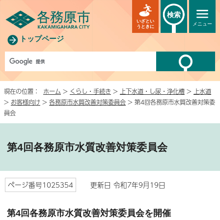
検索
いざとい
メニュー
うときに
トップページ
現在の位置：
ホーム
>
くらし・手続き
>
上下水道・し尿・浄化槽
>
上水道
>
お客様向け
>
各務原市水質改善対策委員会
> 第4回各務原市水質改善対策委
員会
第4回各務原市水質改善対策委員会
ページ番号1025354
更新日 令和7年9月19日
第4回各務原市水質改善対策委員会を開催