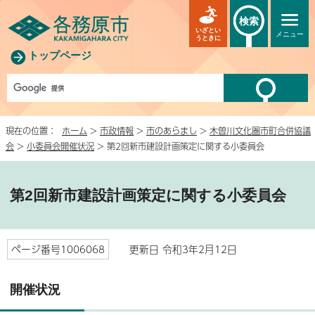
検索
いざとい
メニュー
うときに
トップページ
現在の位置：
ホーム
>
市政情報
>
市のあらまし
>
木曽川文化圏市町合併協議
会
>
小委員会開催状況
> 第2回新市建設計画策定に関する小委員会
第2回新市建設計画策定に関する小委員会
ページ番号1006068
更新日 令和3年2月12日
開催状況