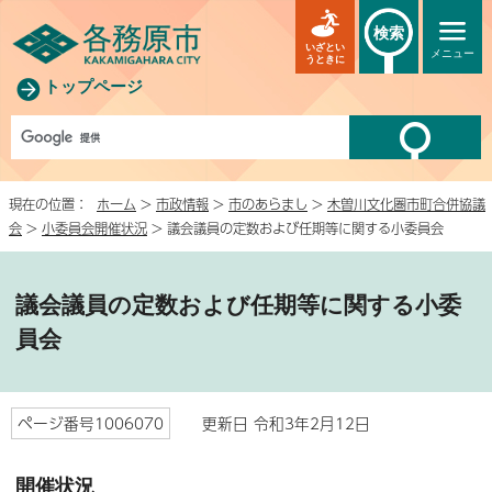
検索
いざとい
メニュー
うときに
トップページ
現在の位置：
ホーム
>
市政情報
>
市のあらまし
>
木曽川文化圏市町合併協議
会
>
小委員会開催状況
> 議会議員の定数および任期等に関する小委員会
議会議員の定数および任期等に関する小委
員会
ページ番号1006070
更新日 令和3年2月12日
開催状況