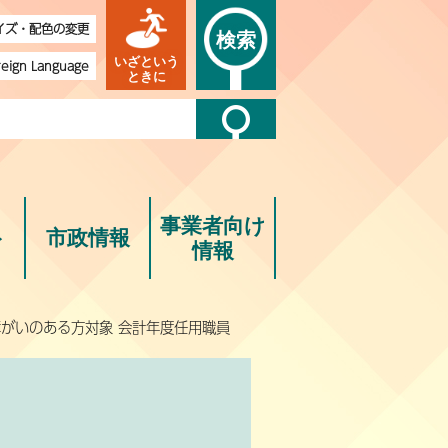
イズ・配色の変更
検索
いざという
reign Language
ときに
事業者向け
ト
市政情報
情報
障がいのある方対象 会計年度任用職員