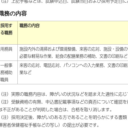
（注）上記手帳などは、試験申込日、試験当日および採用予定日に
職務の内容
採用す
職務の内容
る職務
用務員
施設内外の清掃および環境整備、来客の応対、施設・設備の
必要な軽易な作業、給食の配膳業務の補助、文書の印刷など
一般事
来客の応対、電話応対、パソコンへの入力業務、文書の印刷
務補助
業など
職員
（注）実際の職務内容は、障がいの状況などを踏まえた適性に応じ
（注）受験資格の有無、申込書記載事項などの真否について確認を
は不正があることが判明した場合は、合格を取り消します。
（注）採用決定後、障がいのある方であることを明らかにする書類
障害者保健福祉手帳などの写し）の提出が必要です。