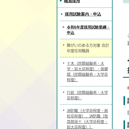
職員採用
採用試験案内・申込
令和6年度採用試験要綱・
申込
障がいのある方対象 会計
年度任用職員
土木（民間経験者・大
学・短大卒程度）・保健
師（民間経験者・大学卒
程度）
行政（民間経験者・大学
卒程度）
消防職（大学卒程度・高
校卒程度）、消防職［救
急救命士（大学卒程度・
短大卒程度）］