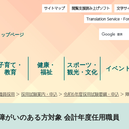
サイトマップ
閲覧支援読み上げソフト
文字サ
Translation Service
・
Fo
トップページ
子育て・
健康・
スポーツ・
イベン
教育
福祉
観光・文化
職員採用
>
採用試験案内・申込
>
令和6年度採用試験要綱・申込
> 
障がいのある方対象 会計年度任用職員