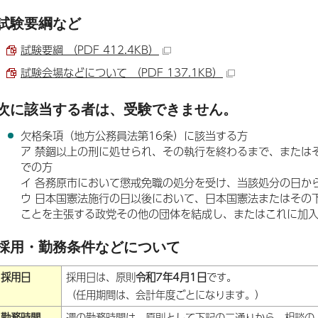
試験要綱など
試験要綱 （PDF 412.4KB）
試験会場などについて （PDF 137.1KB）
次に該当する者は、受験できません。
欠格条項（地方公務員法第16条）に該当する方
ア 禁錮以上の刑に処せられ、その執行を終わるまで、または
での方
イ 各務原市において懲戒免職の処分を受け、当該処分の日か
ウ 日本国憲法施行の日以後において、日本国憲法またはその
ことを主張する政党その他の団体を結成し、またはこれに加
採用・勤務条件などについて
採用日
採用日は、原則
令和7年4月1日
です。
（任用期間は、会計年度ごとになります。）
勤務時間
週の勤務時間は、原則として下記の二通りから、相談の