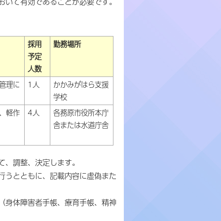
おいて有効であることが必要です。
採用
勤務場所
予定
人数
管理に
1人
かかみがはら支援
学校
、軽作
4人
各務原市役所本庁
舎または水道庁舎
て、調整、決定します。
行うとともに、記載内容に虚偽また
（身体障害者手帳、療育手帳、精神