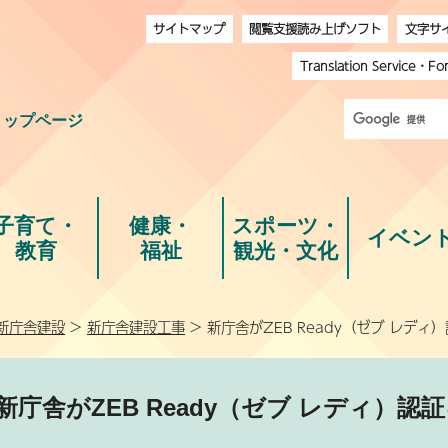
サイトマップ
閲覧支援読み上げソフト
文字サ
Translation Service
・
Fo
トップページ
子育て・
健康・
スポーツ・
イベン
教育
福祉
観光・文化
新庁舎建設
>
新庁舎建設工事
> 新庁舎がZEB Ready（ゼブ レディ
新庁舎がZEB Ready（ゼブ レディ）認