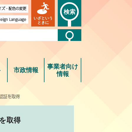
イズ・配色の変更
検索
いざという
reign Language
ときに
事業者向け
ト
市政情報
情報
）認証を取得
証を取得