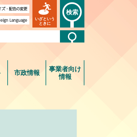
イズ・配色の変更
検索
いざという
reign Language
ときに
事業者向け
ト
市政情報
情報