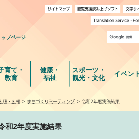
サイトマップ
閲覧支援読み上げソフト
文字サ
Translation Service
・
Fo
トップページ
子育て・
健康・
スポーツ・
イベン
教育
福祉
観光・文化
広聴・広報
>
まちづくりミーティング
> 令和2年度実施結果
令和2年度実施結果