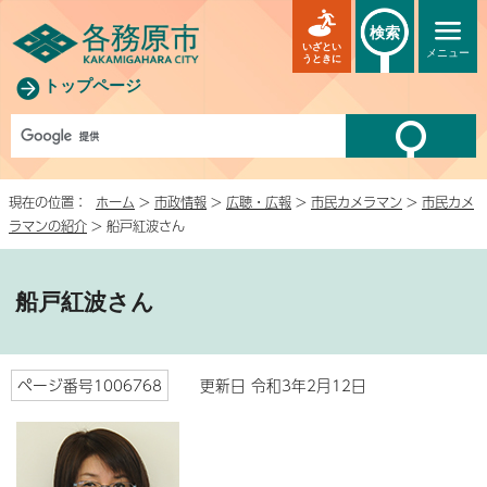
検索
いざとい
メニュー
うときに
トップページ
現在の位置：
ホーム
>
市政情報
>
広聴・広報
>
市民カメラマン
>
市民カメ
ラマンの紹介
> 船戸紅波さん
船戸紅波さん
ページ番号1006768
更新日 令和3年2月12日