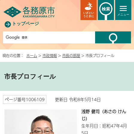
検索
いざとい
メニュー
うときに
トップページ
現在の位置：
ホーム
>
市政情報
>
市長の部屋
> 市長プロフィール
市長プロフィール
ページ番号1006109
更新日 令和8年5月14日
浅野 健司（あさの けん
じ）
生年月日：昭和47年4月
5日