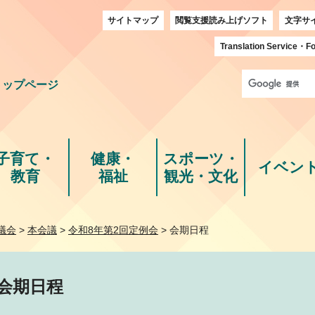
サイトマップ
閲覧支援読み上げソフト
文字サ
Translation Service
・
Fo
トップページ
子育て・
健康・
スポーツ・
イベン
教育
福祉
観光・文化
議会
>
本会議
>
令和8年第2回定例会
> 会期日程
会期日程