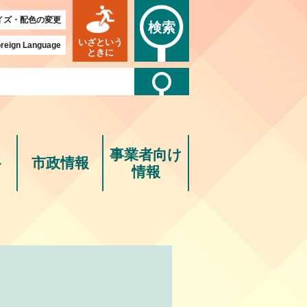
イズ・配色の変更
検索
いざという
reign Language
ときに
事業者向け
ト
市政情報
情報