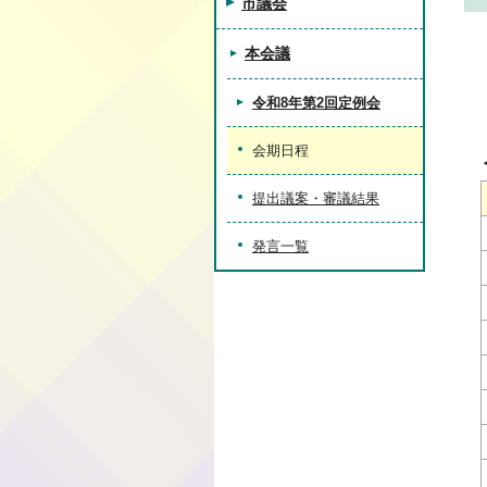
市議会
本会議
令和8年第2回定例会
会期日程
提出議案・審議結果
発言一覧