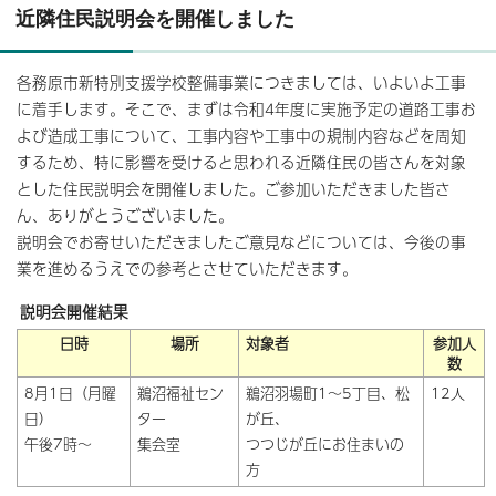
近隣住民説明会を開催しました
各務原市新特別支援学校整備事業につきましては、いよいよ工事
に着手します。そこで、まずは令和4年度に実施予定の道路工事お
よび造成工事について、工事内容や工事中の規制内容などを周知
するため、特に影響を受けると思われる近隣住民の皆さんを対象
とした住民説明会を開催しました。ご参加いただきました皆さ
ん、ありがとうございました。
説明会でお寄せいただきましたご意見などについては、今後の事
業を進めるうえでの参考とさせていただきます。
説明会開催結果
日時
場所
対象者
参加人
数
8月1日（月曜
鵜沼福祉セン
鵜沼羽場町1～5丁目、松
12人
日）
ター
が丘、
午後7時～
集会室
つつじが丘にお住まいの
方