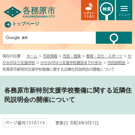
検索
いざとい
メニュー
うときに
トップページ
現在の位置：
ホーム
>
市政情報
>
市政・施策
>
教育・文化・スポーツ
>
か
かみがはら支援学校
>
かかみがはら支援学校建設までの歩み
>
市民説明会
>
各務原市新特別支援学校整備に関する近隣住民説明会の開催について
各務原市新特別支援学校整備に関する近隣住
民説明会の開催について
ページ番号1016119
更新日 令和4年9月1日