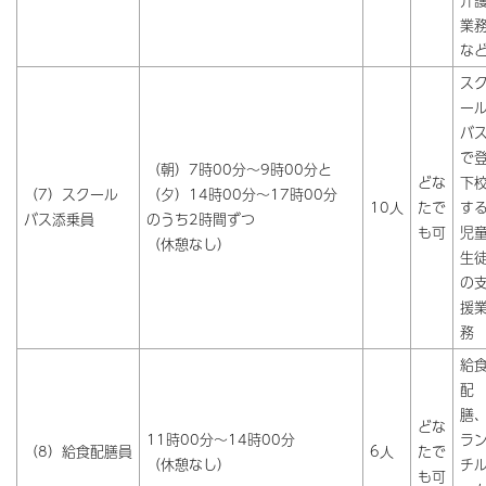
業
な
ス
ー
バ
で
（朝）7時00分～9時00分と
どな
下
（7）スクール
（夕）14時00分～17時00分
10人
たで
す
バス添乗員
のうち2時間ずつ
も可
児
（休憩なし）
生
の
援
務
給
配
膳
どな
11時00分～14時00分
ラ
（8）給食配膳員
6人
たで
（休憩なし）
チ
も可