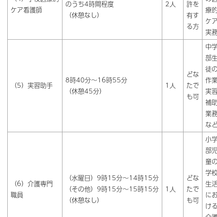
のうち4時間程度
2人
許を
ケア看護師
療
（休憩なし）
有す
ケ
る方
実
中
部
徒
どな
8時40分～16時55分
作
（5）実習助手
1人
たで
（休憩45分）
実
も可
補
業
な
小
部
童
学
（水曜日）9時15分～14時15分
どな
（6）介護専門
生
（その他）9時15分～15時15分
1人
たで
職員
に
（休憩なし）
も可
け
介