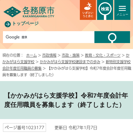
検索
いざとい
メニュー
うときに
トップページ
現在の位置：
ホーム
>
市政情報
>
市政・施策
>
教育・文化・スポーツ
>
か
かみがはら支援学校
>
かかみがはら支援学校建設までの歩み
>
新特別支援学校
会計年度任用職員の募集
> 【かかみがはら支援学校】令和7年度会計年度任用職
員を募集します（終了しました）
【かかみがはら支援学校】令和7年度会計年
度任用職員を募集します（終了しました）
ページ番号1023177
更新日 令和7年1月7日