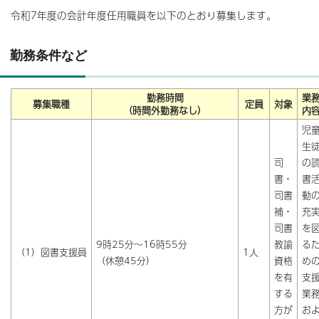
令和7年度の会計年度任用職員を以下のとおり募集します。
勤務条件など
勤務時間
業
募集職種
定員
対象
（時間外勤務なし）
内
児
生
司
の
書・
書
司書
動
補・
充
司書
を
9時25分～16時55分
教諭
る
（1）図書支援員
1人
（休憩45分）
資格
め
を有
支
する
業
方が
お