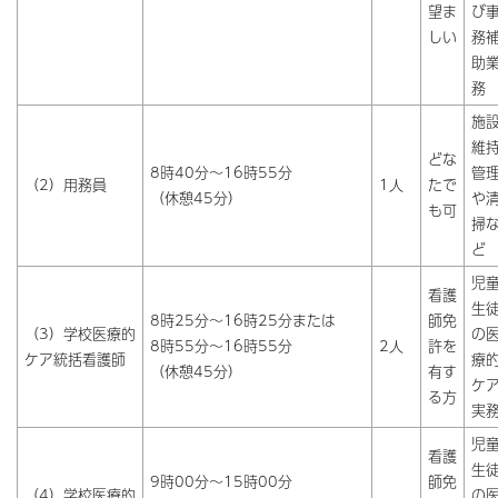
望ま
び
しい
務
助
務
施
維
どな
8時40分～16時55分
管
（2）用務員
1人
たで
（休憩45分）
や
も可
掃
ど
児
看護
生
8時25分～16時25分または
師免
（3）学校医療的
の
8時55分～16時55分
2人
許を
ケア統括看護師
療
（休憩45分）
有す
ケ
る方
実
児
看護
生
9時00分～15時00分
師免
（4）学校医療的
の