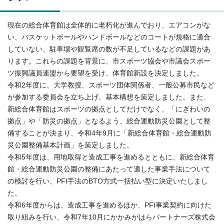
現在の総合体育館は全体的に老朽化が進んでおり、エアコンがな
い、バスケットボールやハンドボールなどのコートが規格に適合
していない、駐車場や観覧席の数が不足しているなどの課題があ
ります。これらの課題を背景に、市スポーツ協会や市議会スポー
ツ振興議員連盟から要望を受け、体育館新設を決定しました。
令和2年度に、大学教授、スポーツ団体関係者、一般公募市民など
が参加する委員会を立ち上げ、基本構想を策定しました。また、
新総合体育館はスポーツの拠点としてだけでなく、「にぎわいの
拠点」や「防災の拠点」となるよう、総合運動防災公園として整
備することが決まり、令和4年9月に「新総合体育館・総合運動防
災公園整備基本計画」を策定しました。
令和5年度は、用地取得と造成工事を進めるとともに、新総合体育
館・総合運動防災公園の整備にあたって適した事業手法について
の検討を行い、PFI手法のBTO方式一括払い型に決定いたしまし
た。
令和6年度からは、造成工事を進めるほか、PFI事業契約に向けた
取り組みを行い、令和7年10月にかかみがはらパートナーズ株式会