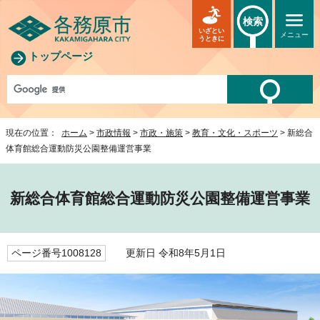
検索
いざとい
メニュー
うときに
トップページ
現在の位置：
ホーム
>
市政情報
>
市政・施策
>
教育・文化・スポーツ
> 新総合
体育館総合運動防災公園整備運営事業
新総合体育館総合運動防災公園整備運営事業
ページ番号1008128
更新日 令和8年5月1日