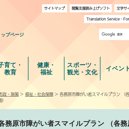
サイトマップ
閲覧支援読み上げソフト
文字サ
Translation Service
・
Fo
トップページ
子育て・
健康・
スポーツ・
イベン
教育
福祉
観光・文化
市政・施策
>
福祉・社会保障
> 各務原市障がい者スマイルプラン （
画）
各務原市障がい者スマイルプラン （各務