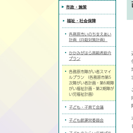
市政・施策
福祉・社会保障
各務原市いのち支えあい
計画（自殺対策計画）
かかみがはら高齢者総合
プラン
各務原市障がい者スマイ
ルプラン （各務原市第5
次障がい者計画・第6期障
がい福祉計画・第2期障が
い児福祉計画）
子ども・子育て会議
子ども館運営委員会