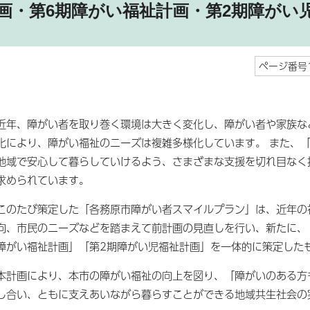
画・第6期障がい福祉計画・第2期障がい
ページ番号1
近年、障がい者を取り巻く環境は大きく変化し、障がい者や家族な
化により、障がい福祉のニーズは複雑多様化しています。 また、
地域で安心して暮らしていけるよう、さまざまな支援を切れ目なく
求められています。
このたび策定した「各務原市障がい者スマイルプラン」は、近年の
向、市民のニーズなどを踏まえて前計画の見直しを行い、新たに、
障がい福祉計画」「第2期障がい児福祉計画」を一体的に策定した
本計画により、本市の障がい福祉の向上を図り、「障がいのある方
し合い、ともに支えあいながら暮らすことができる地域共生社会の