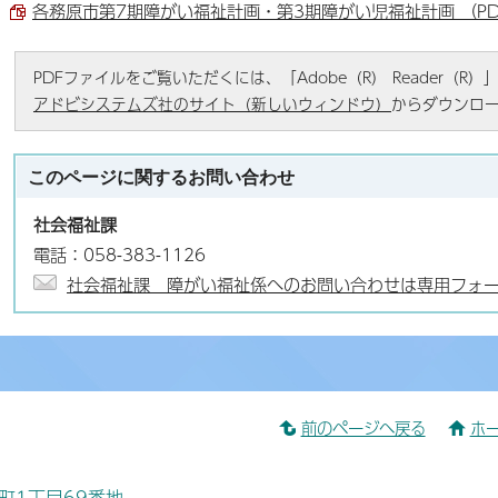
各務原市第7期障がい福祉計画・第3期障がい児福祉計画 （PDF
PDFファイルをご覧いただくには、「Adobe（R） Reader（
アドビシステムズ社のサイト（新しいウィンドウ）
からダウンロ
このページに関する
お問い合わせ
社会福祉課
電話：058-383-1126
社会福祉課 障がい福祉係へのお問い合わせは専用フォ
前のページへ戻る
ホ
桜町1丁目69番地