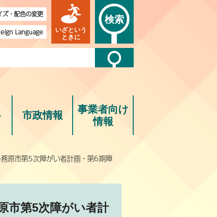
イズ・配色の変更
検索
いざという
reign Language
ときに
事業者向け
ト
市政情報
情報
各務原市第5次障がい者計画・第6期障
原市第5次障がい者計