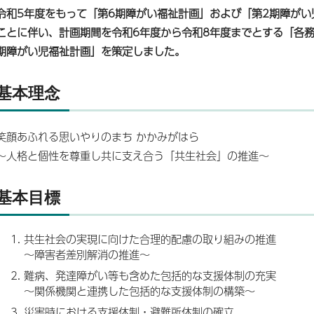
令和5年度をもって「第6期障がい福祉計画」および「第2期障が
ことに伴い、計画期間を令和6年度から令和8年度までとする「各務
期障がい児福祉計画」を策定しました。
基本理念
笑顔あふれる思いやりのまち かかみがはら
～人格と個性を尊重し共に支え合う「共生社会」の推進～
基本目標
共生社会の実現に向けた合理的配慮の取り組みの推進
～障害者差別解消の推進～
難病、発達障がい等も含めた包括的な支援体制の充実
～関係機関と連携した包括的な支援体制の構築～
災害時における支援体制・避難所体制の確立